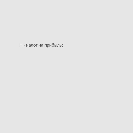
Н - налог на прибыль;