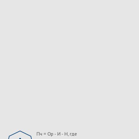
Пч = Ор - И - Н, где