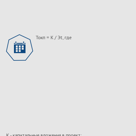
Токп = К / Эt, где
К - капитальные вложения в проект;