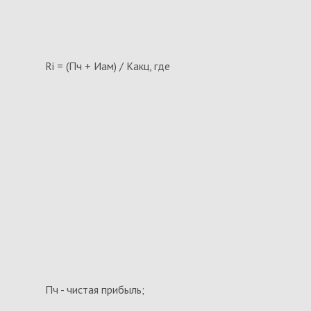
Ri = (Пч + Иам) / Какц, где
Пч - чистая прибыль;